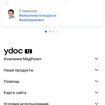
...
Стоматолог
Файзуллоев Ахмаджон
Фахритдинович
Компания МедРокет
Компания МедРокет
Наши продукты
О YDoc
Реквизиты компании
ПроДокторов
Помощь
ПроТаблетки
ПроБолезни
База знаний
МедТочка
Карта сайта
Регистрация врача
МедЛок
Регистрация клиники
Города
Условия использования