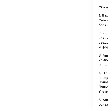
Обяз
В с
Сайта
блоки
В 
каким
уведо
инфо
Ад
комп
он на
В 
предо
Польз
Польз
Учет
Ад
обяза