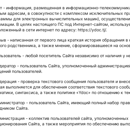
т - информация, размещенная в информационно-телекоммуник
ым адресам, в совокупности с комплексом исключительных пра
аммы для электронных вычислительных машин), осуществление
мации. В целях настоящего ПС под Интернет-сайтом, используе
ложенный в сети интернет по адресу: https://ydoc.tj/.
ыв - написанная от первого лица краткая история обращения в 
ого родственника, а также мнение, сформировавшееся на основ
льзователь - любой посетитель Сайта независимо от наличия у н
дератор - пользователь Сайта, уполномоченный администрацие
ений пользователей.
дерация - проверка текстового сообщения пользователя и внесе
ая выполняется для обеспечения соответствия текстового соо
атики, синтаксиса, а также политике «Ydoc» по отношению к т
министратор - пользователь Сайта, имеющий полный набор пра
дником Сайта.
инистрация - коллектив пользователей сайта, уполномоченных
ионирования Сайта, а также мероприятия по обеспечению выпо