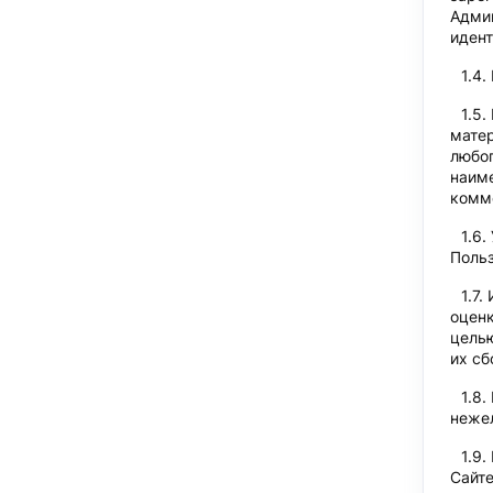
Админ
иден
матер
любог
наим
комме
Польз
оценк
целью
их сб
нежел
Сайте