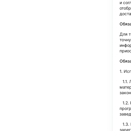
и сог
отобр
доста
Обяза
Для т
точну
инфор
приос
Обяза
Исп
мате
закон
прогр
завед
зарег