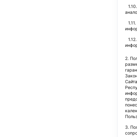
анало
инфор
инфор
По
разме
гаран
Закон
Сайта
Респу
инфо
пред
понес
кале
Польз
По
сопр