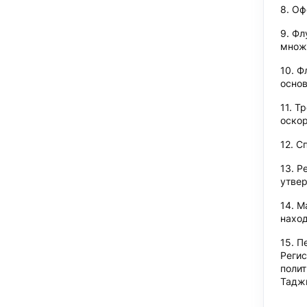
Оф
Фл
множе
Ф
основ
Тр
оскор
Сп
Р
утве
М
наход
П
Регис
полит
Тадж