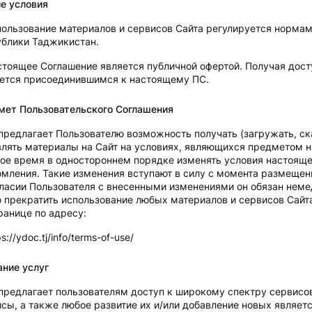
е условия
ользование материалов и сервисов Сайта регулируется норма
ублики Таджикистан.
стоящее Соглашение является публичной офертой. Получая дост
ается присоединившимся к настоящему ПС.
мет Пользовательского Соглашения
предлагает Пользователю возможность получать (загружать, ск
лять материалы на Сайт на условиях, являющихся предметом 
ое время в одностороннем порядке изменять условия настояще
мления. Такие изменения вступают в силу с момента размещени
ласии Пользователя с внесенными изменениями он обязан немедл
 прекратить использование любых материалов и сервисов Сайта
ранице по адресу:
ps://ydoc.tj/info/terms-of-use/
ние услуг
предлагает пользователям доступ к широкому спектру cервис
сы, а также любое развитие их и/или добавление новых являе