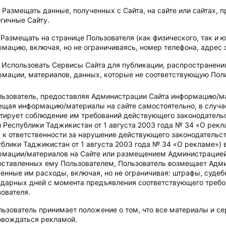
Размещать данные, полученных c Сайта, на сайте или сайтах, 
гичные Сайту.
Размещать на странице Пользователя (как физического, так и 
мацию, включая, но не ограничиваясь, номер телефона, адрес 
Использовать Сервисы Сайта для публикации, распространени
мации, материалов, данных, которые не соответствующую Поли
льзователь, предоставляя Администрации Сайта информацию/ма
щая информацию/материалы на сайте самостоятельно, в случае
тирует соблюдение им требований действующего законодатель
 Республики Таджикистан от 1 августа 2003 года № 34 «О рек
 к ответственности за нарушение действующего законодательс
блики Таджикистан от 1 августа 2003 года № 34 «О рекламе»)
рмации/материалов на Сайте или размещением Администрацией
оставленных ему Пользователем, Пользователь возмещает Адм
енные им расходы, включая, но не ограничивая: штрафы, судеб
ндарных дней с момента предъявления соответствующего требо
ователя.
льзователь принимает положение о том, что все материалы и се
овождаться рекламой.