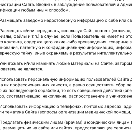
истрации Сайта. Вводить в заблуждение пользователей и Адми
тификации любым иным способом.
Размещать заведомо недостоверную информацию о себе или св
Размещать и/или передавать, используя Сайт, контент (включая
иалы, файлы и т.п.) в случае, если Пользователь не имеет на э
о контента, содержащего какие-либо произведения, товарные 
енования, патентную и конфиденциальную информацию, инфор
рческую тайну, иные охраняемые результаты интеллектуальной
Уничтожать и/или изменять любые материалы на Сайте, авторо
ователь не является.
Использовать персональную информацию пользователей Сайта д
а их профессиональных качеств, а равно осуществлять сбор п
 их последующей обработки, то есть совершения действий (оп
ор, систематизацию, накопление, распространение и уничтожен
Использовать информацию о телефонах, почтовых адресах, адр
и тематика Сайта (вопросы организации медицинской помощи, 
Предлагать физическим лицам (врачам) и юридическим лицам 
, размещать их на сайте или сайтах, предоставляющие сервисы 