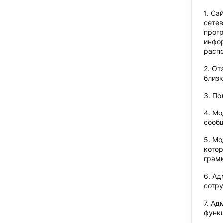
Сай
сетев
прогр
инфор
распо
Отз
близк
По
Мо
сообщ
Мо
котор
грамм
Ад
сотру
Адм
функц