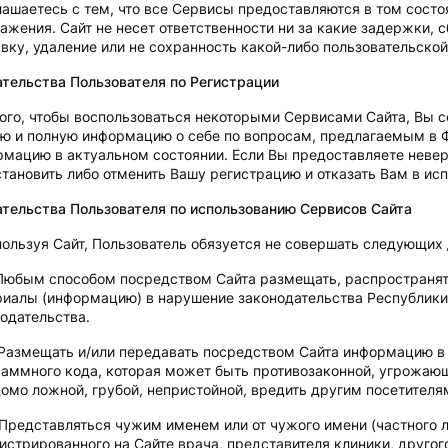
лашаетесь с тем, что все Сервисы предоставляются в том состо
ажения. Сайт не несет ответственности ни за какие задержки,
вку, удаление или не сохранность какой-либо пользовательско
тельства Пользователя по Регистрации
ого, чтобы воспользоваться некоторыми Сервисами Сайта, Вы 
ю и полную информацию о себе по вопросам, предлагаемым в 
мацию в актуальном состоянии. Если Вы предоставляете неве
тановить либо отменить Вашу регистрацию и отказать Вам в ис
тельства Пользователя по использованию Сервисов Сайта
ользуя Сайт, Пользователь обязуется не совершать следующих 
Любым способом посредством Сайта размещать, распространять
риалы (информацию) в нарушение законодательства Республик
одательства.
Размещать и/или передавать посредством Сайта информацию в в
аммного кода, которая может быть противозаконной, угрожающ
омо ложной, грубой, непристойной, вредить другим посетителям
Представляться чужим именем или от чужого имени (частного л
истрированного на Сайте врача, представителя клиники, другог