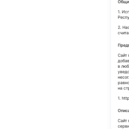
Общи
Исп
Респ
На
счит
Пред
Сайт 
добав
в люб
уведо
несог
равно
на ст
htt
Описа
Сайт 
серви