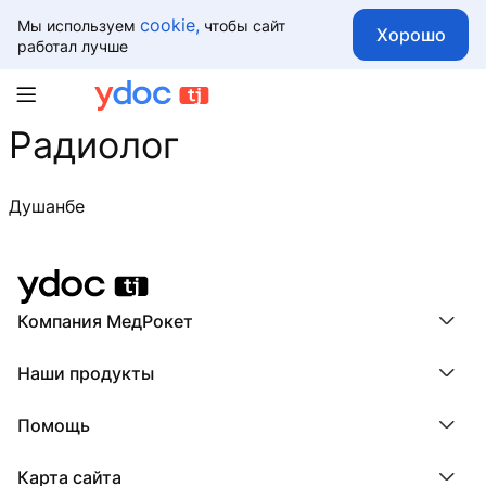
cookie,
Мы используем
чтобы сайт
Хорошо
работал лучше
Радиолог
Душанбе
Компания МедРокет
Компания МедРокет
Наши продукты
О YDoc
Реквизиты компании
ПроДокторов
Помощь
ПроТаблетки
ПроБолезни
База знаний
МедТочка
Карта сайта
Регистрация врача