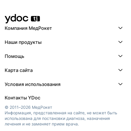
Компания МедРокет
Компания МедРокет
Наши продукты
О YDoc
Реквизиты компании
ПроДокторов
Помощь
ПроТаблетки
ПроБолезни
База знаний
МедТочка
Карта сайта
Регистрация врача
МедЛок
Регистрация клиники
Города
Условия использования
Регионы
Врачи
Пользовательское соглашение
Клиники
Контакты YDoc
Обработка персональных данных
© 2011–2026 МедРокет
Информация, представленная на сайте, не может быть
использована для постановки диагноза, назначения
лечения и не заменяет прием врача.