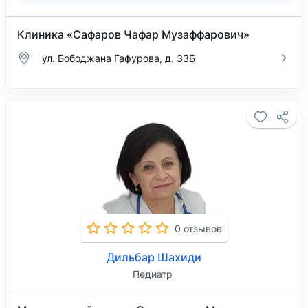
Клиника «Сафаров Чафар Музаффарович»
ул. Бободжана Гафурова, д. 33Б
0 отзывов
Дильбар Шахиди
Педиатр