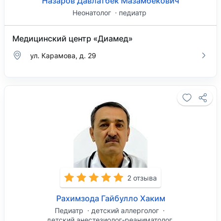
Назаров Давлатбек Мазамбекович
Неонатолог
педиатр
Медицинский центр «Диамед»
ул. Карамова, д. 29
2 отзыва
Рахимзода Гайбулло Хаким
Педиатр
детский аллерголог
детский анестезиолог-реаниматолог