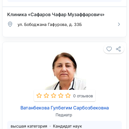
Клиника «Сафаров Чафар Музаффарович»
ул. Бободжана Гафурова, д. 33Б
0 отзывов
Ватанбекова Гулбегим Сарбозбековна
Педиатр
высшая категория
Кандидат наук