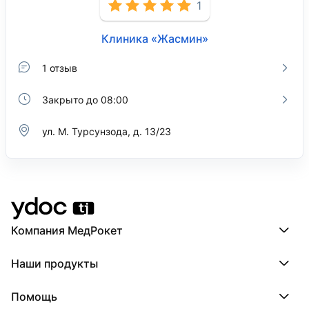
1
Клиника «Жасмин»
1 отзыв
Закрыто до 08:00
ул. М. Турсунзода, д. 13/23
Компания МедРокет
Компания МедРокет
Наши продукты
О YDoc
Реквизиты компании
ПроДокторов
Помощь
ПроТаблетки