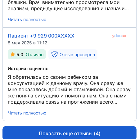
бляшки. Врач внимательно просмотрела мои
анализы, предыдущие исследования и назначила
УЗИ сердца и сосудов (ЭХО-КГ). При этом она
Читать полностью
сказала, что к проведении этого УЗИ нужно
подготовиться, и поэтому я пришел к ней
подготовленным. Обращение с пациентом
Пациент +9 929 000XXXXX
внимательное, вежливое, врач чутко относилась
8 мая 2025 в 11:12
ко всем моим ответам, уточняла их для себя,
чтобы поставить более точный диагноз.
5.0
Отлично
Отзыв проверен
История пациента:
Я обратилась со своим ребенком за
консультацией к данному врачу. Она сразу же
мне показалось добрый и отзывчивой. Она сразу
же поняла ситуацию и помогла нам. Она с нами
поддерживала связь на протяжении всего
лечения. Я очень благодарна, что встретила
Читать полностью
Ахмедову Д. От всего сердца благодарна и
рекомендую её всем.
Показать ещё отзывы (4)