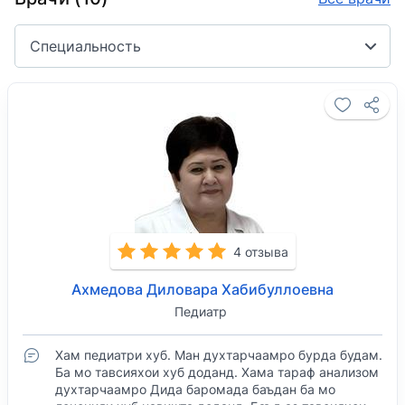
Специальность
4 отзыва
Ахмедова Диловара Хабибуллоевна
Педиатр
Хам педиатри хуб. Ман духтарчаамро бурда будам.
Ба мо тавсияхои хуб доданд. Хама тараф анализом
духтарчаамро Дида баромада баъдан ба мо