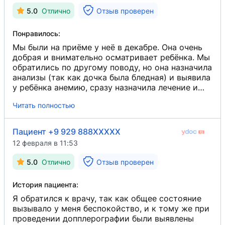
5.0
Отлично
Отзыв проверен
Понравилось:
Мы были на приёме у неё в декабре. Она очень
добрая и внимательно осматривает ребёнка. Мы
обратились по другому поводу, но она назначила
анализы (так как дочка была бледная) и выявила
у ребёнка анемию, сразу назначила лечение и
записала на повторный приём. Нам она очень
Читать полностью
понравилась. Попасть к ней, правда, трудновато
— у неё много пациентов. Я всем рекомендую
её, она отличный врач.
Пациент +9 929 888XXXXX
12 февраля в 11:53
5.0
Отлично
Отзыв проверен
История пациента:
Я обратился к врачу, так как общее состояние
вызывало у меня беспокойство, и к тому же при
проведении допплерографии были выявлены