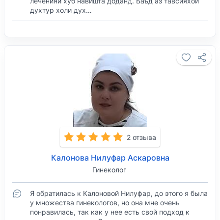
леченияи хуб навишта доданд. Баъд аз тавсияхои
духтур холи дух…
2 отзыва
Калонова Нилуфар Аскаровна
Гинеколог
Я обратилась к Калоновой Нилуфар, до этого я была
у множества гинекологов, но она мне очень
понравилась, так как у нее есть свой подход к